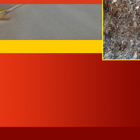
g
gelesen
g
gelesen