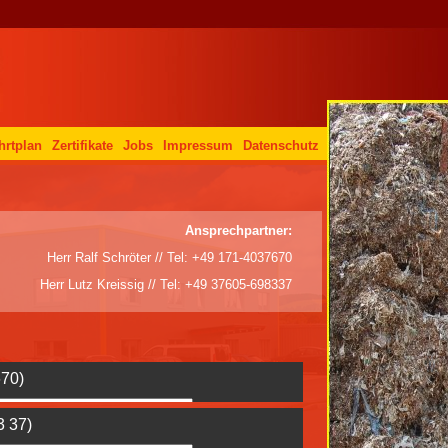
hrtplan
Zertifikate
Jobs
Impressum
Datenschutz
Ansprechpartner:
Herr Ralf Schröter // Tel: +49 171-4037670
Herr Lutz Kreissig // Tel: +49 37605-698337
670)
3 37)